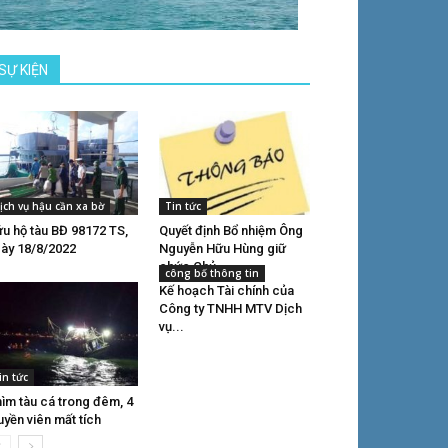
SỰ KIỆN
ịch vụ hậu cần xa bờ
Tin tức
u hộ tàu BĐ 98172 TS,
Quyết định Bổ nhiệm Ông
ày 18/8/2022
Nguyễn Hữu Hùng giữ
chức Chủ...
công bố thông tin
Kế hoạch Tài chính của
Công ty TNHH MTV Dịch
vụ...
in tức
ìm tàu cá trong đêm, 4
uyền viên mất tích