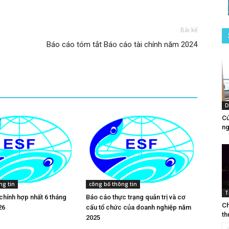
Bài kế
Báo cáo tóm tắt Báo cáo tài chính năm 2024
D
Cứ
ng
ng tin
công bố thông tin
T
 chính hợp nhất 6 tháng
Báo cáo thực trạng quản trị và cơ
Ch
26
cấu tổ chức của doanh nghiệp năm
th
2025