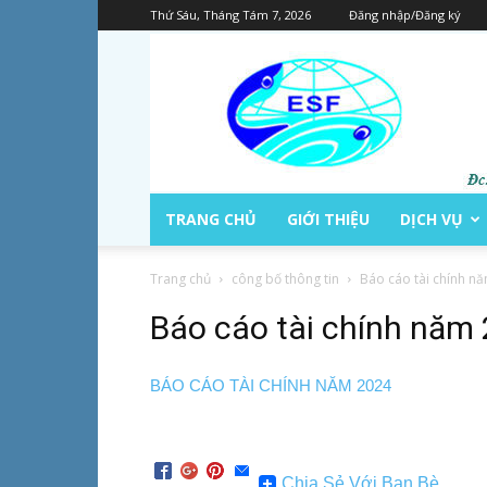
Thứ Sáu, Tháng Tám 7, 2026
Đăng nhập/Đăng ký
TRANG CHỦ
GIỚI THIỆU
DỊCH VỤ
Trang chủ
công bố thông tin
Báo cáo tài chính n
Báo cáo tài chính năm
BÁO CÁO TÀI CHÍNH NĂM 2024
Chia Sẻ Với Bạn Bè