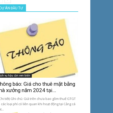
DỰ ÁN ĐẦU TƯ
ịch vụ hậu cần ven biển
hông báo: Giá cho thuê mặt bằng
hà xưởng năm 2024 tại...
hi tiết) Ghi chú: Giá trên chưa bao gồm thuế GTGT
 các loại phí có liên quan khi hoạt động tại Cảng cá
t...