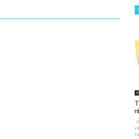
D
T
n
(C
và
Cá