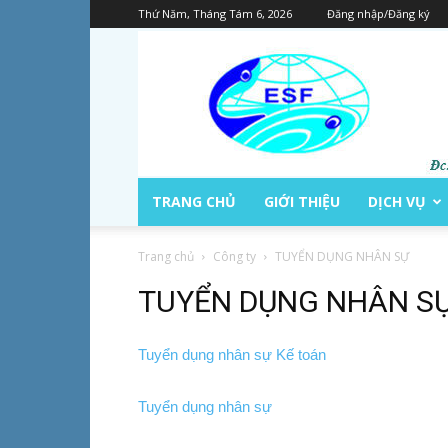
Thứ Năm, Tháng Tám 6, 2026
Đăng nhập/Đăng ký
TRANG CHỦ
GIỚI THIỆU
DỊCH VỤ
Trang chủ
Công ty
TUYỂN DỤNG NHÂN SỰ
TUYỂN DỤNG NHÂN S
Tuyển dụng nhân sự Kế toán
Tuyển dụng nhân sự