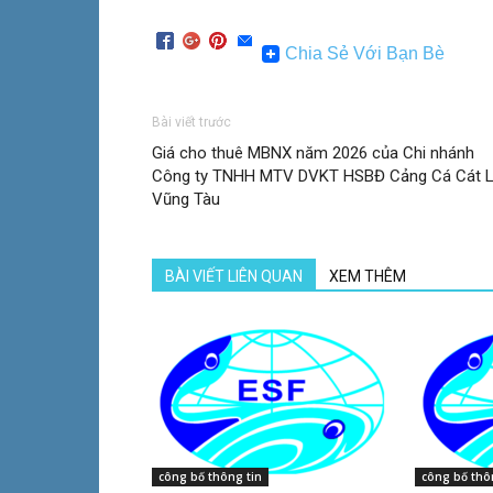
Chia Sẻ Với Bạn Bè
Bài viết trước
Giá cho thuê MBNX năm 2026 của Chi nhánh
Công ty TNHH MTV DVKT HSBĐ Cảng Cá Cát 
Vũng Tàu
BÀI VIẾT LIÊN QUAN
XEM THÊM
công bố thông tin
công bố thô