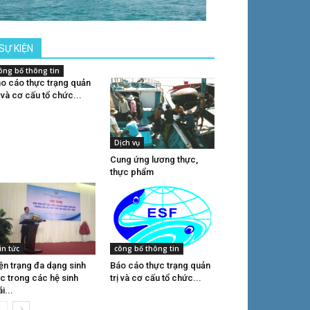
SỰ KIỆN
ông bố thông tin
o cáo thực trạng quản
ị và cơ cấu tổ chức...
Dịch vụ
Cung ứng lương thực,
thực phẩm
in tức
công bố thông tin
ện trạng đa dạng sinh
Báo cáo thực trạng quản
c trong các hệ sinh
trị và cơ cấu tổ chức...
ái...