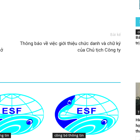
c
Bài kế
Bá
Thông báo về việc giới thiệu chức danh và chữ ký
tr
Lở
của Chủ tịch Công ty
T
Hi
họ
th
ng tin
công bố thông tin