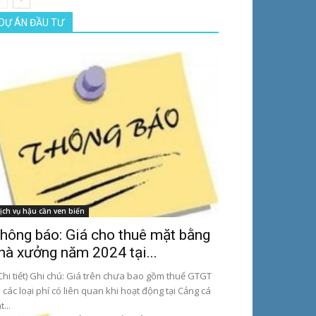
DỰ ÁN ĐẦU TƯ
ịch vụ hậu cần ven biển
hông báo: Giá cho thuê mặt bằng
hà xưởng năm 2024 tại...
hi tiết) Ghi chú: Giá trên chưa bao gồm thuế GTGT
 các loại phí có liên quan khi hoạt động tại Cảng cá
t...